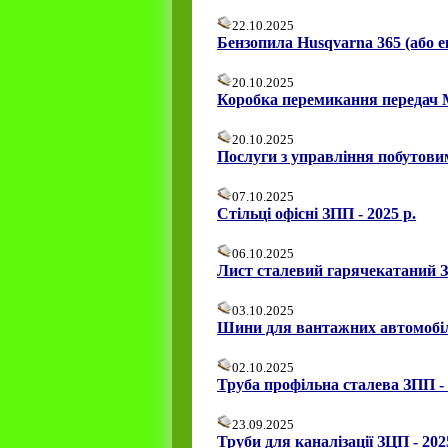
22.10.2025
Бензопила Husqvarna 365 (або е
20.10.2025
Коробка перемикання передач МТ
20.10.2025
Послуги з управління побутовими
07.10.2025
Стільці офісні ЗПП - 2025 р.
06.10.2025
Лист сталевий гарячекатаний З
03.10.2025
Шини для вантажних автомобілі
02.10.2025
Труба профільна сталева ЗПП - 
23.09.2025
Труби для каналізації ЗЦП - 202