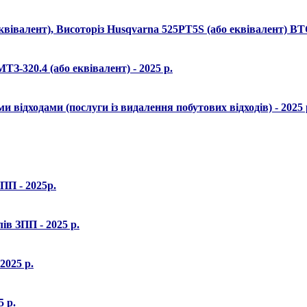
квівалент), Висоторіз Husqvarna 525РТ5S (або еквівалент) ВТО
З-320.4 (або еквівалент) - 2025 р.
 відходами (послуги із видалення побутових відходів) - 2025 
ПП - 2025р.
в ЗПП - 2025 р.
2025 р.
5 р.